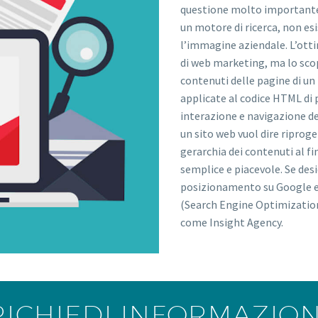
questione molto importante pe
un motore di ricerca, non e
l’immagine aziendale. L’ott
di web marketing, ma lo scopo
contenuti delle pagine di un
applicate al codice HTML di 
interazione e navigazione del
un sito web vuol dire riproge
gerarchia dei contenuti al fin
semplice e piacevole. Se desi
posizionamento su Google e su
(Search Engine Optimization) 
come Insight Agency.
RICHIEDI INFORMAZION