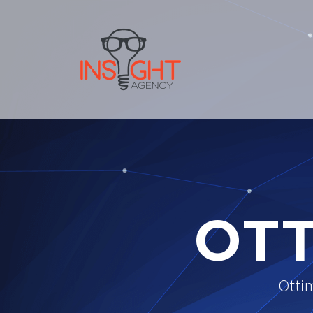
OTT
Ottim