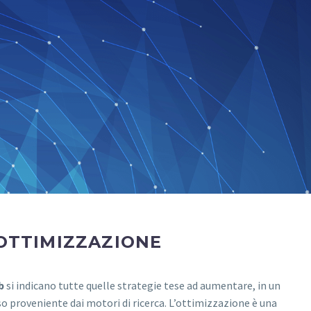
OTTIMIZZAZIONE
b
si indicano tutte quelle strategie tese ad aumentare, in un
esso proveniente dai motori di ricerca. L’ottimizzazione è una