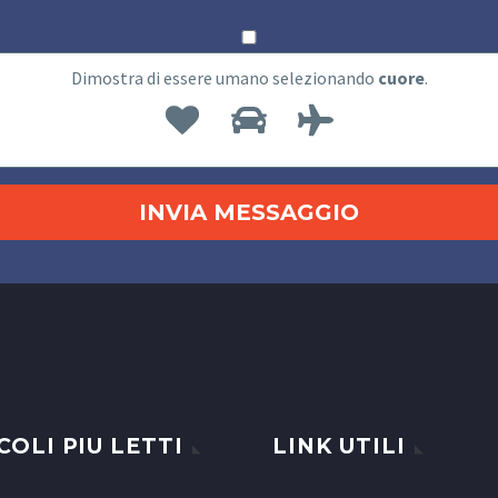
Dimostra di essere umano selezionando
cuore
.
COLI PIU LETTI
LINK UTILI