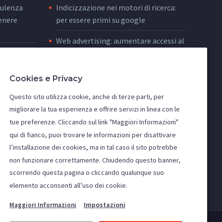
sulenza
Indicizzazione nei motori di ricerca:
enere
per essere primi su google
Web advertising: aumentare accessi al
di
sito e acquisire nuovi clienti
la tua
Migliorare la visibilità del tuo sito,
Cookies e Privacy
attività di SEO e SEM
Questo sito utilizza cookie, anche di terze parti, per
Posizionamento siti internet nei
migliorare la tua esperienza e offrire servizi in linea con le
per
principali motori di ricerca
tue preferenze. Cliccando sul link "Maggiori Informazioni"
qui di fianco, puoi trovare le informazioni per disattivare
e
l’installazione dei cookies, ma in tal caso il sito potrebbe
non funzionare correttamente. Chiudendo questo banner,
scorrendo questa pagina o cliccando qualunque suo
elemento acconsenti all’uso dei cookie.
Impostazioni
Maggiori Informazioni